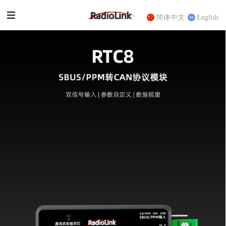
简体中文
English