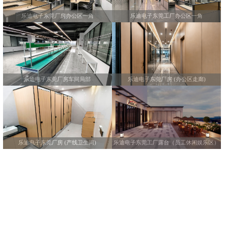
乐迪电子东莞厂房办公区一角
乐迪电子东莞工厂办公区一角
乐迪电子东莞厂房车间局部
乐迪电子东莞厂房 (办公区走廊)
乐迪电子东莞厂房 (产线卫生间)
乐迪电子东莞工厂露台（员工休闲娱乐区）