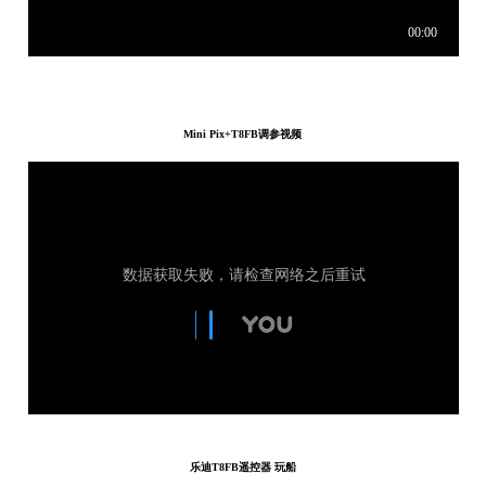
Mini Pix+T8FB调参视频
乐迪T8FB遥控器 玩船